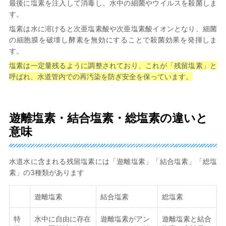
最後に塩素を注入して消毒し、水中の細菌やウイルスを殺菌しま
す。
塩素は水に溶けると次亜塩素酸や次亜塩素酸イオンとなり、細菌
の細胞膜を破壊し酵素を無効にすることで殺菌効果を発揮しま
す。
塩素は一定量残るように調整されており、これが「残留塩素」と
呼ばれ、水道管内での再汚染を防ぎ安全を保っています。
遊離塩素・結合塩素・総塩素の違いと
意味
水道水に含まれる残留塩素には「遊離塩素」「結合塩素」「総塩
素」の3種類があります
遊離塩素
結合塩素
総塩素
特
水中に自由に存在
遊離塩素がアン
遊離塩素と結合