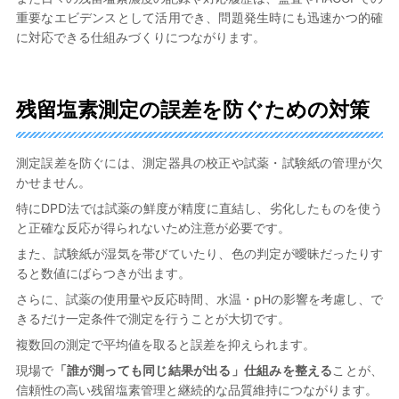
重要なエビデンスとして活用でき、問題発生時にも迅速かつ的確
に対応できる仕組みづくりにつながります。
残留塩素測定の誤差を防ぐための対策
測定誤差を防ぐには、測定器具の校正や試薬・試験紙の管理が欠
かせません。
特にDPD法では試薬の鮮度が精度に直結し、劣化したものを使う
と正確な反応が得られないため注意が必要です。
また、試験紙が湿気を帯びていたり、色の判定が曖昧だったりす
ると数値にばらつきが出ます。
さらに、試薬の使用量や反応時間、水温・pHの影響を考慮し、で
きるだけ一定条件で測定を行うことが大切です。
複数回の測定で平均値を取ると誤差を抑えられます。
現場で
「誰が測っても同じ結果が出る」仕組みを整える
ことが、
信頼性の高い残留塩素管理と継続的な品質維持につながります。