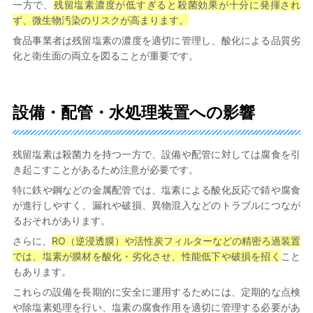
一方で、
残留塩素濃度が低すぎると殺菌効果が十分に発揮され
ず、微生物汚染のリスクが高まります。
食品事業者は残留塩素の濃度を適切に管理し、酸化による品質劣
化と衛生面の両立を図ることが重要です。
設備・配管・水処理装置への影響
残留塩素は殺菌力を持つ一方で、設備や配管に対しては腐食を引
き起こすことがあるため注意が必要です。
特に鉄や鋼などの金属配管では、塩素による酸化反応で錆や腐食
が進行しやすく、漏れや破損、異物混入などのトラブルにつなが
るおそれがあります。
さらに、
RO（逆浸透膜）や活性炭フィルターなどの精密ろ過装置
では、塩素が膜材を酸化・劣化させ、性能低下や破損を招く
こと
もあります。
これらの設備を長期的に安全に運用するためには、定期的な点検
や除塩素処理を行い、塩素の腐食作用を適切に管理する必要があ