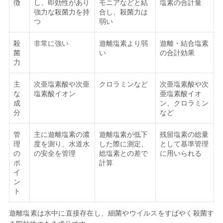
徴
し、即効性があり
モニアなどと結
塩素の合計量
強力な殺菌力を持
合し、殺菌力は
つ
弱い
殺
非常に強い
遊離塩素より弱
遊離・結合塩素
菌
い
の合計効果
力
主
次亜塩素酸や次亜
クロラミンなど
次亜塩素酸や次
な
塩素酸イオン
亜塩素酸イオ
成
ン、クロラミン
分
など
管
主に遊離塩素の濃
遊離塩素が低下
残留塩素の総量
理
度を測り、水道水
した際に測定、
として基準管理
の
の安全を管理
総塩素との差で
に用いられる
ポ
計算
イ
ン
ト
遊離塩素は水中に直接存在し、細菌やウイルスをすばやく殺菌す