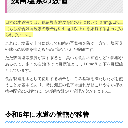
残留塩素の数値
日本の水道法では、残留塩素濃度を給水栓において 0.1mg/L以上
（もし結合残留塩素の場合は0.4mg/L以上）を維持するよう定め
られています。
これは、塩素が十分に残って細菌の再繁殖を防ぐ一方で、塩素臭
や味への影響を抑えるために設定された範囲です。
ただ残留塩素濃度が高すぎると、臭いや食品の変色などの影響が
あるので、多くの自治体では目標値として1.0mg/L以下を目標値
としています。
食品製造用水として使用する場合も、この基準を満たした水を使
うことが基本であり、特に濃度の低下や過剰が起こりやすい貯水
槽や配管の末端では、定期的な測定と管理が欠かせません。
令和6年に水道の管轄が移管