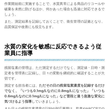
作業開始前に実施することで、水質異常による商品のリコールや
破棄を未然に防げるほか、何かあった場合も迅速に対応できるで
しょう。
また、測定結果を記録しておくことで、衛生管理の証拠となり、
品質保証や改善にも役立ちます。
水質の変化を敏感に反応できるよう従
業員に指導
残留塩素の管理は、ただ測定するだけでなく、測定値・日時・測
定者を管理表に記録し、日々の変動を継続的に確認することが大
切です。
測定する担当者には、
ただその日の残留塩素濃度を記録するだけ
でなく、「いつも0.1mg/Lなのに0.8mg/Lになった」「いつも
0.6mg/Lなのに0.1mg/Lになった」など普段と違う急激な変化に
気づけるよう指導
していきましょう。
また日々の残留塩素濃度の記録や対応履歴は、監査やHACCPでの