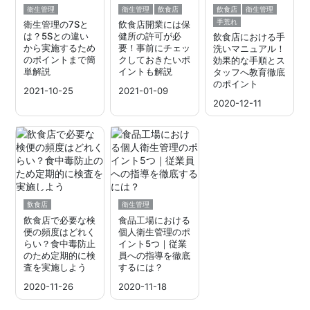
衛生管理
衛生管理
飲食店
飲食店
衛生管理
手荒れ
衛生管理の7Sと
飲食店開業には保
は？5Sとの違い
健所の許可が必
飲食店における手
から実施するため
要！事前にチェッ
洗いマニュアル！
のポイントまで簡
クしておきたいポ
効果的な手順とス
単解説
イントも解説
タッフへ教育徹底
のポイント
2021-10-25
2021-01-09
2020-12-11
飲食店
衛生管理
飲食店で必要な検
食品工場における
便の頻度はどれく
個人衛生管理のポ
らい？食中毒防止
イント5つ｜従業
のため定期的に検
員への指導を徹底
査を実施しよう
するには？
2020-11-26
2020-11-18