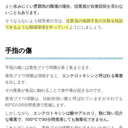
また
休みにくい雰囲気の職場の場合、従業員が自覚症状を言わな
いこともあります。
そうならないよう経営者の方は、
従業員の体調不良の欠勤を快諾
できるような職場環境を作っていく
ようにしましょう。
手指の傷
手指の傷には黄色ブドウ球菌が多く集まります。
黄色ブドウ球菌は増殖すると、
エンテロトキシンと呼ばれる毒素
を出します。
その毒素が食品に触れることで食中毒が起きるのです。
黄色ブドウ球菌は、比較的強い菌と呼ばれていますがそれでも
60℃の30分間煮沸で死滅します。
しかしながら、
エンテロトキシンは酸やアルカリ、熱に強い厄介
な毒素で、100℃で30分間煮沸しても無毒化できません。
これらのことから、黄色ブドウ球菌を持ち込まないためにも、手