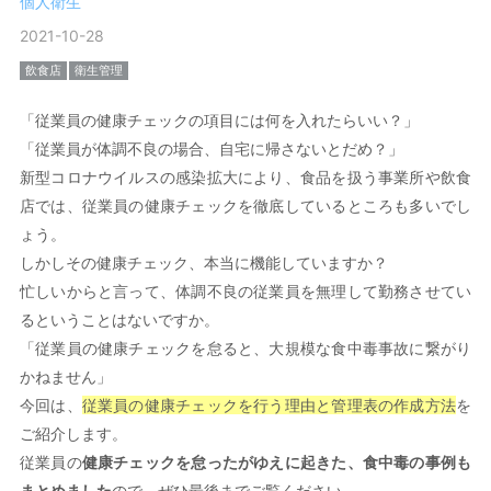
個人衛生
2021-10-28
飲食店
衛生管理
「従業員の健康チェックの項目には何を入れたらいい？」
「従業員が体調不良の場合、自宅に帰さないとだめ？」
新型コロナウイルスの感染拡大により、食品を扱う事業所や飲食
店では、従業員の健康チェックを徹底しているところも多いでし
ょう。
しかしその健康チェック、本当に機能していますか？
忙しいからと言って、体調不良の従業員を無理して勤務させてい
るということはないですか。
「従業員の健康チェックを怠ると、大規模な食中毒事故に繋がり
かねません」
今回は、
従業員の健康チェックを行う理由と管理表の作成方法
を
ご紹介します。
従業員の
健康チェックを怠ったがゆえに起きた、食中毒の事例も
まとめました
ので、ぜひ最後までご覧ください。