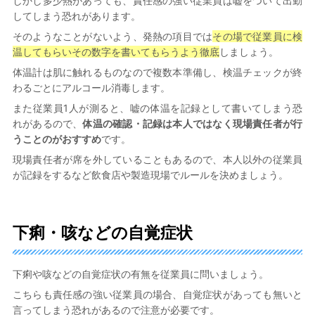
しかし多少熱があっても、責任感の強い従業員は嘘をついて出勤
してしまう恐れがあります。
そのようなことがないよう、発熱の項目では
その場で従業員に検
温してもらいその数字を書いてもらうよう徹底
しましょう。
体温計は肌に触れるものなので複数本準備し、検温チェックが終
わるごとにアルコール消毒します。
また従業員1人が測ると、嘘の体温を記録として書いてしまう恐
れがあるので、
体温の確認・記録は本人ではなく現場責任者が行
うことのがおすすめ
です。
現場責任者が席を外していることもあるので、本人以外の従業員
が記録をするなど飲食店や製造現場でルールを決めましょう。
下痢・咳などの自覚症状
下痢や咳などの自覚症状の有無を従業員に問いましょう。
こちらも責任感の強い従業員の場合、自覚症状があっても無いと
言ってしまう恐れがあるので注意が必要です。