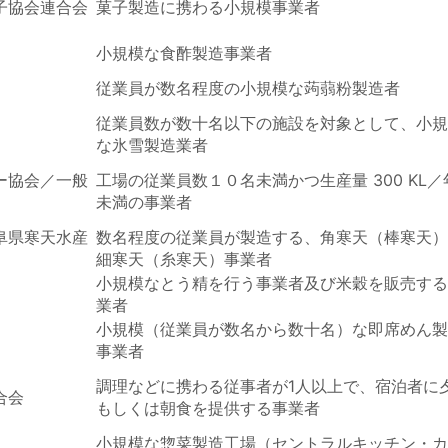
子協会連合会
菓子製造に携わる小規模事業者
小規模な食酢製造事業者
従業員が数名程度の小規模な蒟蒻粉製造者
従業員数が数十名以下の施設を対象として、小規
な氷雪製造業者
ー協会／一般
工場の従業員数１０名未満かつ生産量 300 KL／
未満の事業者
阜県寒天水産
数名程度の従業員が製造する、角寒天（棒寒天）
細寒天（糸寒天）事業者
小規模なとう精を行う事業者及び米穀を販売する
業者
小規模（従業員が数名から数十名）な即席めん製
事業者
調理などに携わる従事者が1人以上で、宿泊者に
合会
もしくは朝食を提供する事業者
小規模な惣菜製造工場（セントラルキッチン・カ