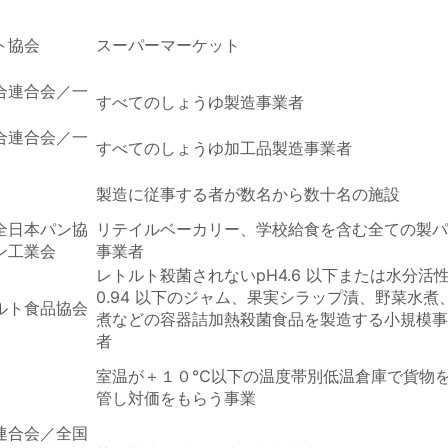
ト協会
スーパーマーケット
合連合会／一
すべてのしょうゆ製造事業者
合連合会／一
すべてのしょうゆ加工品製造事業者
製造に従事する者が数名から数十名の施設
全日本パン協
リテイルベーカリー、学校給食を含む全ての製パ
ン工業会
事業者
レトルト殺菌されないpH4.6 以下または水分活
0.94 以下のジャム、果実シラップ漬、野菜水煮
ルト食品協会
煮などの容器詰加熱殺菌食品を製造する小規模事
者
室温が＋１０℃以下の温度帯別低温倉庫で貨物
管し対価をもらう事業
連合会／全国