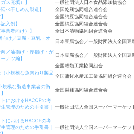
（ガス充填）】
一般社団法人日本食品添加物協会
手延べ干しめん製造】
全国乾麺協同組合連合会
書】
全国納豆協同組合連合会
等記入例】
全国納豆協同組合連合会
模事業者向け）】
全日本漬物協同組合連合会
者向け／豆腐・豆乳・オ
日本豆腐協会／一般財団法人全国豆
者向／油揚げ・厚揚げ・が
日本豆腐協会／一般財団法人全国豆
ドーナツ編】
全国穀類工業協同組合
造（小規模な魚肉ねり製品
全国蒲鉾水産加工業協同組合連合会
小規模な製造事業者の衛
全国製麺協同組合連合会
）】
トにおけるHACCPの考
衛生管理のための手引書｜
一般社団法人全国スーパーマーケッ
トにおけるHACCPの考
衛生管理のための手引書｜
一般社団法人全国スーパーマーケッ
編】