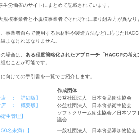
厚生労働省のサイトにまとめて記載
されています。
、大規模事業者と小規模事業者でそれぞれに取り組み方が異なり
、事業者自らで使用する原材料や製造方法などに応じたHAC
り組まなければなりません。
者の場合は、
ある程度簡略化されたアプローチ「HACCPの考
り組むことが可能です。
者に向けての手引書を一覧でご紹介します。
作成団体
食店 ： 詳細版】
公益社団法人 日本食品衛生協会
食店 ： 概要版】
公益社団法人 日本食品衛生協会
ソフトクリーム衛生協会／日本ソフ
の衛生管理】
議会
50名未満）】
一般社団法人 日本食品添加物協会