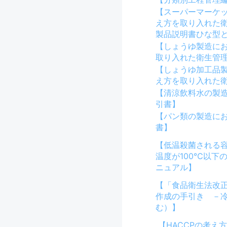
【スーパーマーケッ
え方を取り入れた
製品説明書ひな型
【しょうゆ製造にお
取り入れた衛生管
【しょうゆ加工品製
え方を取り入れた
【清涼飲料水の製
引書】
【パン類の製造に
書】
【低温殺菌される
温度が100℃以下
ニュアル】
【「食品衛生法改
作成の手引き －
む）】
【HACCPの考え