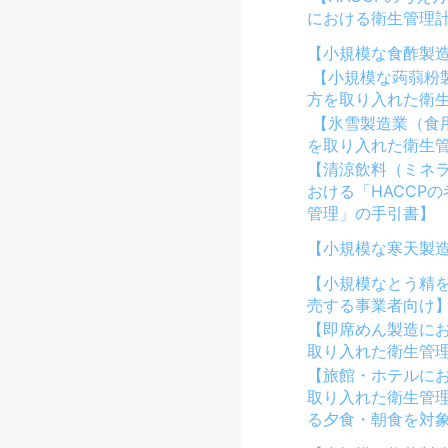
における衛生管理
【小規模な食酢製
【小規模な蒟蒻粉製
方を取り入れた衛
【氷雪製造業（食用
を取り入れた衛生
【清涼飲料（ミネ
おける「HACCP
管理」の手引書】
【小規模な寒天製
【小規模なとう精
売する事業者向け
【即席めん製造にお
取り入れた衛生管
【旅館・ホテルにお
取り入れた衛生管
る夕食・朝食を対