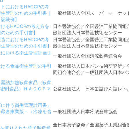
トにおけるHACCPの考
衛生管理のための手引書｜
一般社団法人全国スーパーマーケッ
と記載例】
けるHACCPの考え方を
日本醤油協会／全国醤油工業協同組
理のための手引書】
般財団法人日本醤油技術センター
造におけるHACCPの考
日本醤油協会／全国醤油工業協同組
衛生管理のための手引書】
般財団法人日本醤油技術センター
造における衛生管理計画手
一般社団法人全国清涼飲料連合会
おける食品衛生管理の手引
一般社団法人日本パン技術研究所／
同組合連合会／一般社団法人日本パ
容器詰加熱殺菌食品（殺菌
の密封食品）ＨＡＣＣＰマ
公益社団法人 日本缶詰びん詰レト
正に伴う衛生管理計画書」
冷蔵倉庫業版－（冷凍を含
一般社団法人日本冷蔵倉庫協会
全日本菓子協会／全国菓子工業組合
方を取り入れた菓子製造業