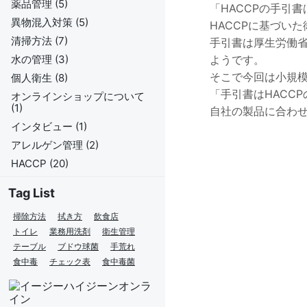
薬品管理 (5)
「HACCPの手引
異物混入対策 (5)
HACCPに基づい
清掃方法 (7)
手引書は厚生労働
水の管理 (3)
ようです。
そこで今回は小規
個人衛生 (8)
「手引書はHACC
オンラインショップについて
(1)
自社の製品に合わせ
インタビュー (1)
アレルゲン管理 (2)
HACCP (20)
Tag List
掃除方法
拭き方
飲食店
トイレ
業務用洗剤
衛生管理
テーブル
ブドウ球菌
手荒れ
食中毒
チェック表
食中毒菌