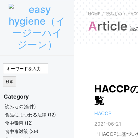
HOME
読みもの
HA
Article
読
HACC
Category
覧
読みもの(全件)
HACCP
食品にまつわる法律 (12)
食中毒菌 (12)
2021-06-21
食中毒対策 (39)
「HACCPに基づ