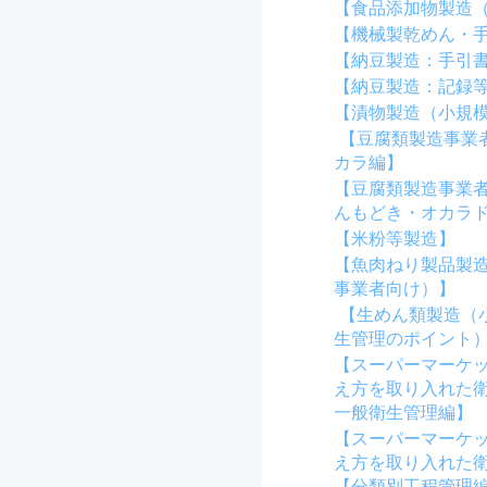
【食品添加物製造
【機械製乾めん・
【納豆製造：手引
【納豆製造：記録
【漬物製造（小規
【豆腐類製造事業
カラ編】
【豆腐類製造事業
んもどき・オカラ
【米粉等製造】
【魚肉ねり製品製
事業者向け）】
【生めん類製造（
生管理のポイント
【スーパーマーケッ
え方を取り入れた
一般衛生管理編】
【スーパーマーケッ
え方を取り入れた
【分類別工程管理