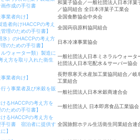
和菓子協会／一般社団法人日本洋菓
計画作成の手引書
／協同組合 全日本洋菓子工業会
造事業者向け】
全国食酢協会中央会
造者向けHACCPの考え
全国蒟蒻原料協同組合
生管理のための手引書】
氷）のHACCPの考え方
日本冷凍事業協会
管理のための手引書】
ラルウォーター類）製造に
一般社団法人日本ミネラルウォータ
の考え方を取り入れた衛生
社団法人日本宅配水＆サーバー協会
長野県寒天水産加工業協同組合／岐
造事業者向け】
工業組合
を行う事業者及び米穀を販
一般社団法人日本米穀商連合会
】
けるHACCPの考え方を
一般社団法人 日本即席食品工業協会
理のための手引書】
けるHACCPの考え方を
理手引書 宿泊者に提供す
全国旅館ホテル生活衛生同業組合連
象に】