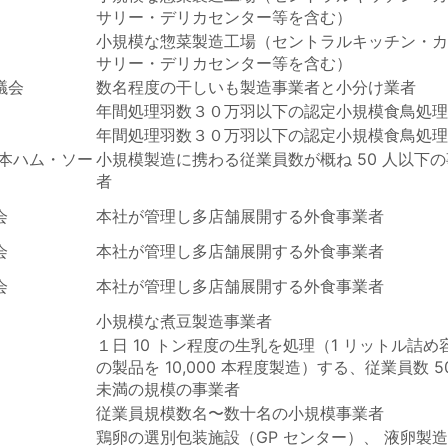
サリー・デリカセンター等を含む）
小規模な惣菜製造工場（セントラルキッチン・カ
サリー・デリカセンター等を含む）
議会
数名程度の干しいも製造事業者と小分け業者
年間処理羽数３０万羽以下の認定小規模食鳥処理
年間処理羽数３０万羽以下の認定小規模食鳥処理
本ハム・ソー
小規模製造に携わる従業員数が概ね 50 人以下
者
会
本社が管理し多店舗展開する外食事業者
会
本社が管理し多店舗展開する外食事業者
会
本社が管理し多店舗展開する外食事業者
小規模な煮豆製造事業者
１日 10 トン程度の生乳を処理（1 リットル詰め
の製品を 10,000 本程度製造）する、従業員数 5
未満の規模の事業者
従業員規模数名〜数⼗名の⼩規模事業者
鶏卵の選別包装施設（GP センター）、 液卵製