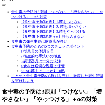
食中毒の予防は3原則「つけない」「増やさない」「や
っつける」＋αの対策
【食中毒予防3原則】1.菌をつけない
【食中毒予防3原則】2. 菌を増やさない
【食中毒予防3原則】3.菌をやっつける
【食中毒予防3原則＋α】持ち込まない
食中毒の発生事案は飲食店が多い
食中毒予防のための5つのチェックポイント
1.従業員の体調管理
2.衛生的な手洗いの徹底
3.調理器具は十分に洗浄
4.食材は適切な温度で保管
5.中心部までしっかり加熱
まとめ：食中毒予防の3原則を守り、徹底した衛生管理
を実施しよう
食中毒の予防は3原則「つけない」「増
やさない」「やっつける」＋αの対策