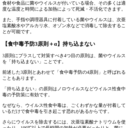
食材や食品に菌やウイルスが付いている場合、その多くは
適
度な温度と時間による加熱によって死滅・不活化できます。
また、手指や調理器具に付着している菌やウイルスは、次亜
塩素酸水やアルカリ水、オゾン水などで消毒して除去するこ
とが可能です。
【食中毒予防3原則＋α】持ち込まない
3原則にプラスして対策すべき4つ目の原則は、菌やウイルス
を「持ち込まない」ことです。
前述した3原則とあわせて「食中毒予防の4原則」と呼ばれる
こともあります。
「持ち込まない」の原則はノロウイルスなどウイルス性食中
毒の予防策に有効です。
なぜなら、ウイルス性食中毒は、ごくわずかな量が付着して
いるだけで食中毒を引き起こす恐れがあるからです。
さらにウイルスを除去するには、次亜塩素酸ナトリウムを使
ったり、100℃以上で長時間の加熱が必要だったりと、菌に