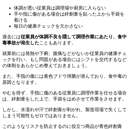
体調が悪い従業員は調理場や厨房に入らない
手や指に傷がある場合は絆創膏を貼った上から手袋を
着ける
毎日の健康チェックを欠かさない
過去には
従業員が体調不良を隠して調理作業にあたり、食中
毒事故が発生した
こともあります。
就業前には発熱や下痢、腹痛などがないか従業員の健康チェ
ックを行い、もし問題がある場合にはシフトを交代するなど
の体制をあらかじめ整えておきましょう。
また、手指の傷には黄色ブドウ球菌が潜んでおり、食中毒の
原因となります。
やむを得ず、手指に傷のある従業員に調理作業を任せる場合
は、絆創膏をした上で、手袋をはめさせて作業をさせます。
しかし、水濡れや汗で絆創膏が剥がれ、製造現場で失くして
しまう可能性もゼロではありません。
このようなリスクを防止するのに役立つ商品が青色絆創膏