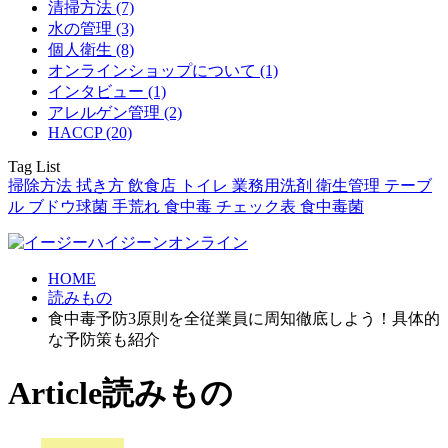
清掃方法 (7)
水の管理 (3)
個人衛生 (8)
オンラインショップについて (1)
インタビュー (1)
アレルゲン管理 (2)
HACCP (20)
Tag List
掃除方法
拭き方
飲食店
トイレ
業務用洗剤
衛生管理
テーブ
ル
ブドウ球菌
手荒れ
食中毒
チェック表
食中毒菌
HOME
読みもの
食中毒予防3原則を全従業員に周知徹底しよう！具体的
な予防策も紹介
Article
読みもの