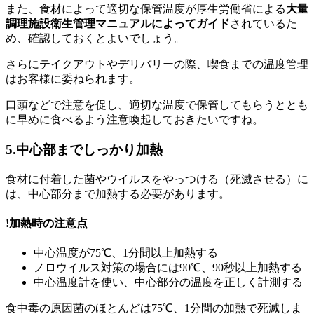
また、食材によって適切な保管温度が厚生労働省による
大量
調理施設衛生管理マニュアルによってガイド
されているた
め、確認しておくとよいでしょう。
さらにテイクアウトやデリバリーの際、喫食までの温度管理
はお客様に委ねられます。
口頭などで注意を促し、
適切な温度で保管してもらうととも
に早めに食べるよう注意喚起
しておきたいですね。
5.中心部までしっかり加熱
食材に付着した菌やウイルスをやっつける（死滅させる）に
は、中心部分まで加熱する必要があります。
!
加熱時の注意点
中心温度が75℃、1分間以上加熱する
ノロウイルス対策の場合には90℃、90秒以上加熱する
中心温度計を使い、中心部分の温度を正しく計測する
食中毒の原因菌のほとんどは75℃、1分間の加熱で死滅しま