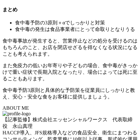
まとめ
食中毒予防の3原則＋αでしっかりと対策
食中毒の発生は食品事業者にとって命取りとなりうる
食中毒事故が発生すると、営業停止などの処分を受けるのは
もちろんのこと、お店を閉店せざるを得なくなる状況になる
ことも考えられます。
また
免疫力の低いお年寄りや子どもの場合、食中毒がきっか
けで重い症状で長期入院となったり、場合によっては死に至
る
こともあります。
食中毒予防3原則と具体的な予防策を従業員にしっかりと教
え、安心・安全な食をお客様に提供しましょう。
ABOUT ME
【記事監修】株式会社エッセンシャルワークス 代表取締
役 永山真理
HACCP導入、JFS規格導入などの食品安全、衛生にまつわる
コンサルティング、監査業務に10年以上従事。形式的な運用