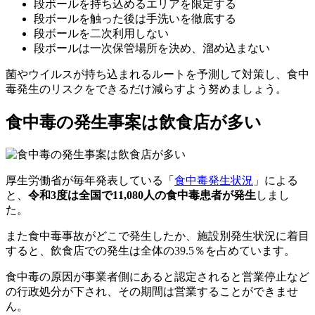
段ボールを持ち込めるエリアを限定する
段ボールを触った後は手洗いを徹底する
段ボールを二次利用しない
段ボールは一次保管場所を決め、溜め込まない
菌やウイルスが持ち込まれるルートを予測して対策し、食中
毒発生のリスクをできるだけ減らすよう努めましょう。
食中毒の発生事案は飲食店が多い
厚生労働省が毎年発表している「
食中毒発生状況
」による
と、
令和3度は全国で11,080人の食中毒患者が発生
しまし
た。
また食中毒事故がどこで発生したか、施設別発生状況に着目
すると、
飲食店での発生は全体の39.5％
を占めています。
食中毒の原因が事業者側にあると認定されると営業停止など
の行政処分が下され、その期間は営業することができませ
ん。