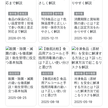
食中毒
飲食店
衛生管理
食中毒
食中毒
食品の保温の正し
TCS食品とは？危
消費期限と賞味期
い温度管理｜現場
険温度帯と正しい
限の違いとは？定
で多い失敗と是正
冷却・保存方法を
義と設定方法をわ
対応まで解説
やさしく解説
かりやすく解説
2026-01-15
2025-12-11
2025-10-30
衛生管理
衛生管理
食中毒
食中毒菌
殺菌・除菌・滅菌
【徹底比較】食品
冷凍食品（原材
の違いを徹底解
用アルコールと手
料）を安全に解凍
説！衛生管理に役
指用消毒液の違い
する方法とは？誤
立つ基本知識
は？正しい使い分
った解凍方法で起
けと選び方
こるリスクを解説
2025-08-25
2025-08-18
2025-05-19