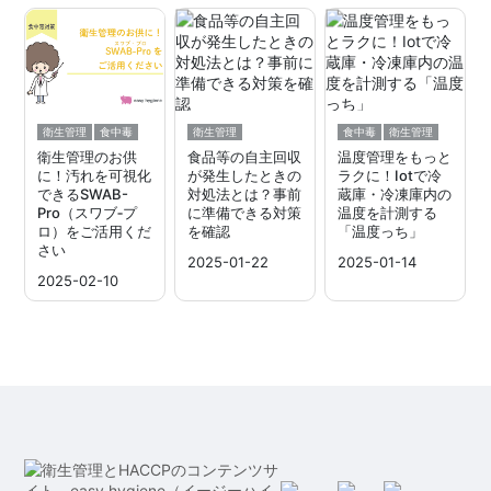
衛生管理
食中毒
衛生管理
食中毒
衛生管理
衛生管理のお供
食品等の自主回収
温度管理をもっと
に！汚れを可視化
が発生したときの
ラクに！Iotで冷
できるSWAB-
対処法とは？事前
蔵庫・冷凍庫内の
Pro（スワブ‐プ
に準備できる対策
温度を計測する
ロ）をご活用くだ
を確認
「温度っち」
さい
2025-01-22
2025-01-14
2025-02-10