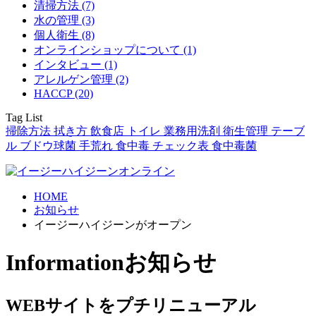
清掃方法 (7)
水の管理 (3)
個人衛生 (8)
オンラインショップについて (1)
インタビュー (1)
アレルゲン管理 (2)
HACCP (20)
Tag List
掃除方法
拭き方
飲食店
トイレ
業務用洗剤
衛生管理
テーブ
ル
ブドウ球菌
手荒れ
食中毒
チェック表
食中毒菌
HOME
お知らせ
イージーハイジーンがオープン
Information
お知らせ
WEBサイトをプチリニューアル